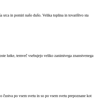
a srca in pomiri našo dušo. Velika toplina in tovarištvo sta
proste lutke, temveč vsebujejo veliko zanimivega znanstvenega
ajo čustva po vsem svetu in so po vsem svetu prepoznane kot