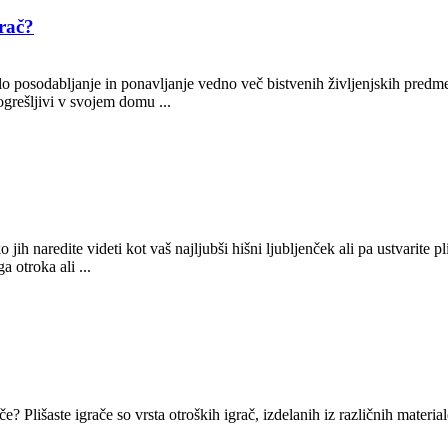
grač?
šilo posodabljanje in ponavljanje vedno več bistvenih življenjskih pre
ogrešljivi v svojem domu ...
 jih naredite videti kot vaš najljubši hišni ljubljenček ali pa ustvarite pl
a otroka ali ...
e? Plišaste igrače so vrsta otroških igrač, izdelanih iz različnih materia