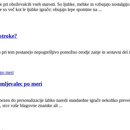
jene pri oboževalcih vseh starosti. So ljubke, mehke in vzbujajo nostalgijo
ače so več kot le ljubke igrače; obujajo lepe spomine na ...
otroke?
 pri tem postanejo nepogrešljivo pomožno orodje zanje in sestavni del n
remljevalec po meri
jubezen do personalizacije lahko naredi standardne igrače nekoliko pre
, srce vaše blagovne znamke ali ...