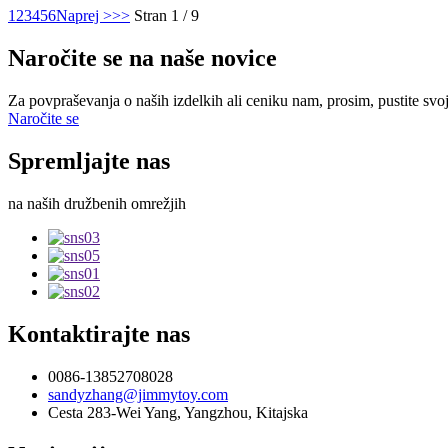
1
2
3
4
5
6
Naprej >
>>
Stran 1 / 9
Naročite se na naše novice
Za povpraševanja o naših izdelkih ali ceniku nam, prosim, pustite svoj
Naročite se
Spremljajte nas
na naših družbenih omrežjih
Kontaktirajte nas
0086-13852708028
sandyzhang@jimmytoy.com
Cesta 283-Wei Yang, Yangzhou, Kitajska