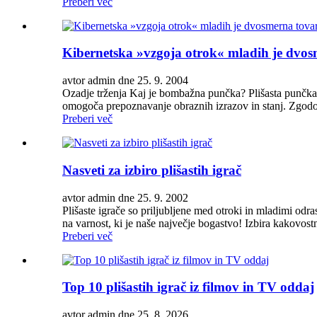
Preberi več
Kibernetska »vzgoja otrok« mladih je dvosm
avtor admin dne 25. 9. 2004
Ozadje trženja Kaj je bombažna punčka? Plišasta punčka 
omogoča prepoznavanje obraznih izrazov in stanj. Zgod
Preberi več
Nasveti za izbiro plišastih igrač
avtor admin dne 25. 9. 2002
Plišaste igrače so priljubljene med otroki in mladimi odra
na varnost, ki je naše največje bogastvo! Izbira kakovostn
Preberi več
Top 10 plišastih igrač iz filmov in TV oddaj
avtor admin dne 25. 8. 2026