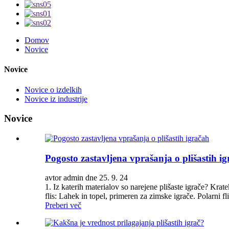
Domov
Novice
Novice
Novice o izdelkih
Novice iz industrije
Novice
Pogosto zastavljena vprašanja o plišastih i
avtor admin dne 25. 9. 24
1. Iz katerih materialov so narejene plišaste igrače? Krat
flis: Lahek in topel, primeren za zimske igrače. Polarni fl
Preberi več