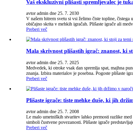
Vaš ekskluzivni plišasti spremljevalec je tuka
avtor admin dne 25. 7. 2030
V našem hitrem svetu si vsi želimo čiste topline, čistega 
običajno skrita v mehkih igračah. Plišaste igrače ali medv
Preberi več
Mala skrivnost plišastih igrač: znanost, ki s
avtor admin dne 25. 7. 2025
Medvedek, ki otroke vsak dan spremlja spat, majhna punčka
znanja. Izbira materialov je posebna. Pogoste plišaste igra
Preberi več
Plišaste igrače: tiste mehke duše, ki jih drž
avtor admin dne 25. 7. 2008
Le malo umetniških stvaritev lahko premosti razlike med 
simboli čustvene povezanosti. Plišaste igrače predstavljaj
Preberi več