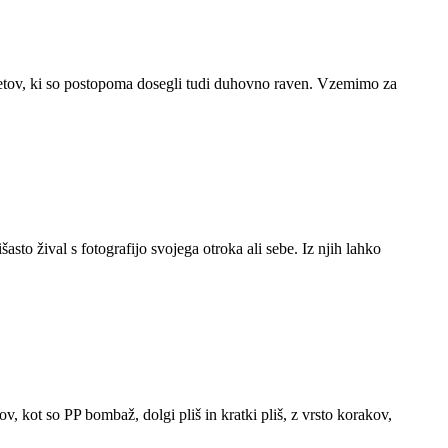
dmetov, ki so postopoma dosegli tudi duhovno raven. Vzemimo za
išasto žival s fotografijo svojega otroka ali sebe. Iz njih lahko
lov, kot so PP bombaž, dolgi pliš in kratki pliš, z vrsto korakov,