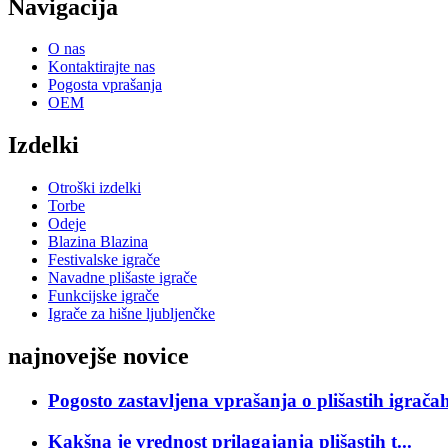
Navigacija
O nas
Kontaktirajte nas
Pogosta vprašanja
OEM
Izdelki
Otroški izdelki
Torbe
Odeje
Blazina Blazina
Festivalske igrače
Navadne plišaste igrače
Funkcijske igrače
Igrače za hišne ljubljenčke
najnovejše novice
Pogosto zastavljena vprašanja o plišastih igrača
Kakšna je vrednost prilagajanja plišastih t...