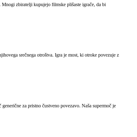
. Mnogi zbiratelji kupujejo filmske plišaste igrače, da bi
jihovega srečnega otroštva. Igra je most, ki otroke povezuje z
več generične za pristno čustveno povezavo. Naša supermoč je