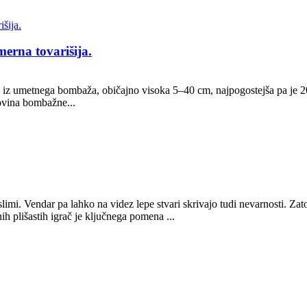
erna tovarišija.
iz umetnega bombaža, običajno visoka 5–40 cm, najpogostejša pa je 20
ovina bombažne...
slimi. Vendar pa lahko na videz lepe stvari skrivajo tudi nevarnosti. Zato
ih plišastih igrač je ključnega pomena ...