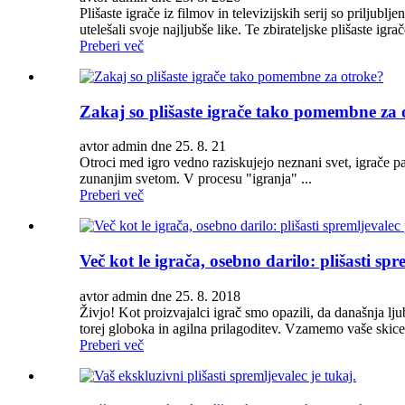
Plišaste igrače iz filmov in televizijskih serij so priljubl
utelešali svoje najljubše like. Te zbirateljske plišaste igr
Preberi več
Zakaj so plišaste igrače tako pomembne za 
avtor admin dne 25. 8. 21
Otroci med igro vedno raziskujejo neznani svet, igrače pa
zunanjim svetom. V procesu "igranja" ...
Preberi več
Več kot le igrača, osebno darilo: plišasti sp
avtor admin dne 25. 8. 2018
Živjo! Kot proizvajalci igrač smo opazili, da današnja l
torej globoka in agilna prilagoditev. Vzamemo vaše skice
Preberi več