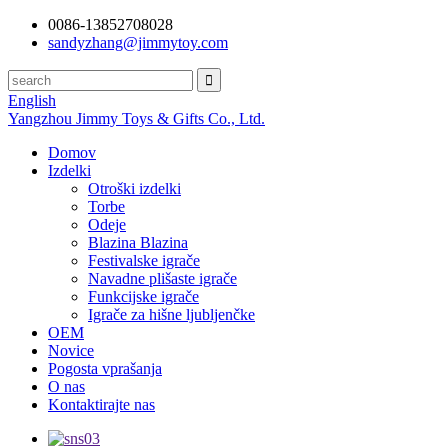
0086-13852708028
sandyzhang@jimmytoy.com
English
Yangzhou Jimmy Toys & Gifts Co., Ltd.
Domov
Izdelki
Otroški izdelki
Torbe
Odeje
Blazina Blazina
Festivalske igrače
Navadne plišaste igrače
Funkcijske igrače
Igrače za hišne ljubljenčke
OEM
Novice
Pogosta vprašanja
O nas
Kontaktirajte nas