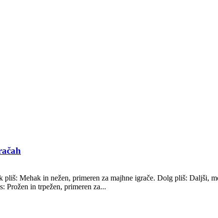
gračah
ek pliš: Mehak in nežen, primeren za majhne igrače. Dolg pliš: Daljši, m
is: Prožen in trpežen, primeren za...