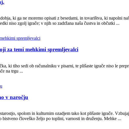
j.
udobja, ki ga ne moremo opisati z besedami, in tovarištva, ki napolni naš
edki niso zgolj igrače; v njih so zadržana naša čustva in občutki ...
toji za temi mehkimi spremljevalci
, ki tiho sedi ob računalniku v pisarni, te plišaste igrače niso le pre
če na trgu ...
imo v naročju
starostjo, spolom in kulturnim ozadjem tako kot plišaste igrače. Vzbuj
o bistveno človeško željo po toplini, varnosti in druženju. Mehke ...