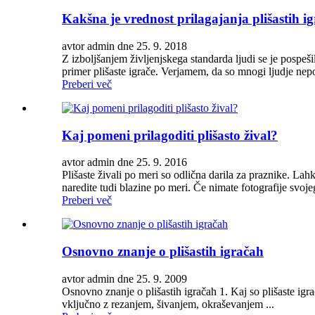
Kakšna je vrednost prilagajanja plišastih i
avtor admin dne 25. 9. 2018
Z izboljšanjem življenjskega standarda ljudi se je pospe
primer plišaste igrače. Verjamem, da so mnogi ljudje nep
Preberi več
Kaj pomeni prilagoditi plišasto žival?
avtor admin dne 25. 9. 2016
Plišaste živali po meri so odlična darila za praznike. Lahko
naredite tudi blazine po meri. Če nimate fotografije svojeg
Preberi več
Osnovno znanje o plišastih igračah
avtor admin dne 25. 9. 2009
Osnovno znanje o plišastih igračah 1. Kaj so plišaste igrač
vključno z rezanjem, šivanjem, okraševanjem ...